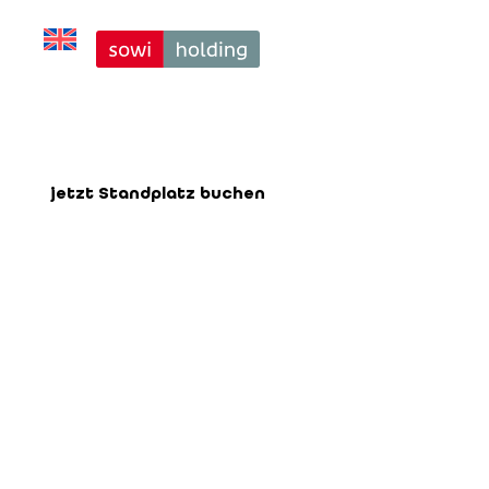
Regal gerade
Buchen Sie hier Ihren Standplatz für
die bevorstehende Messe.
jetzt Standplatz buchen