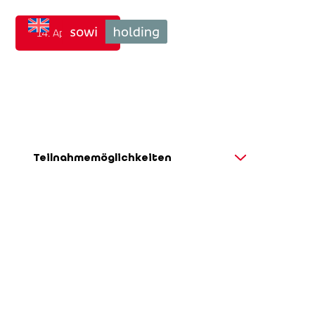
14. April 2027
career &

competence
Teilnahmemöglichkeiten