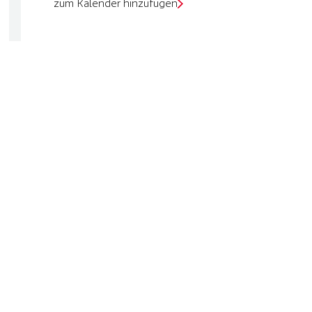
zum Kalender hinzufügen
D
i
e
B
e
S
t
–
M
e
s
s
e
f
ü
r