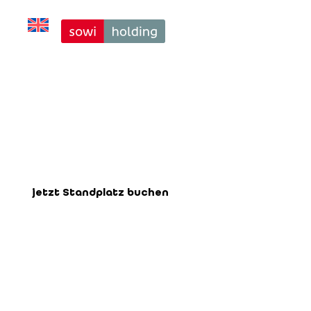
Plantafeln 2 
Tafeln + 2 
Ausdrucke
Buchen Sie hier Ihren Standplatz für
die bevorstehende Messe.
jetzt Standplatz buchen