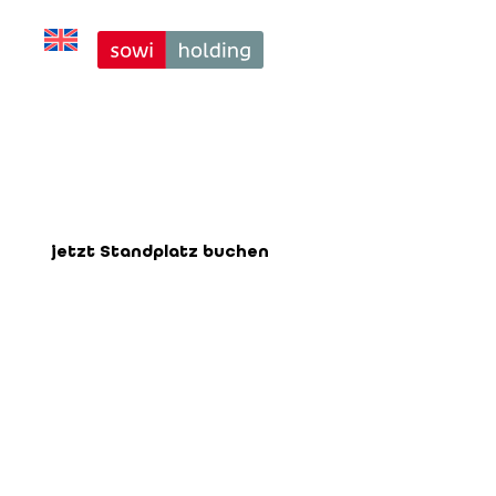
Absperrbare 
Koje (7×2)
Buchen Sie hier Ihren Standplatz für
die bevorstehende Messe.
jetzt Standplatz buchen