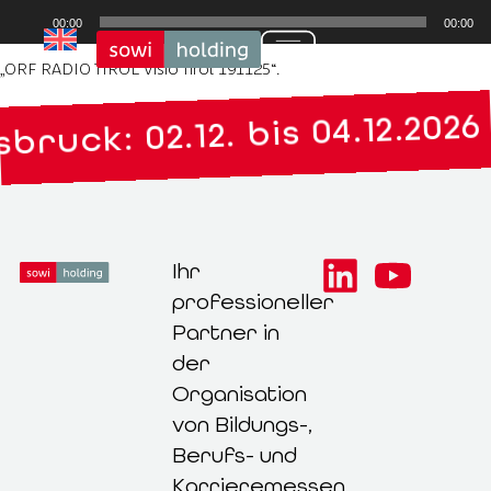
Audio-
00:00
00:00
Player
„ORF RADIO TIROL Visio Tirol 191125“.
bruck: 02.12. bis 04.12.2026
Ihr
professioneller
Partner in
der
Organisation
von Bildungs-,
Berufs- und
Karrieremessen.