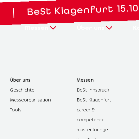
BeSt Klagenfurt 15.10. b
|
Messen
Über uns
K
Über uns
Messen
Geschichte
BeSt Innsbruck
Messeorganisation
BeSt Klagenfurt
Tools
career &
competence
master lounge