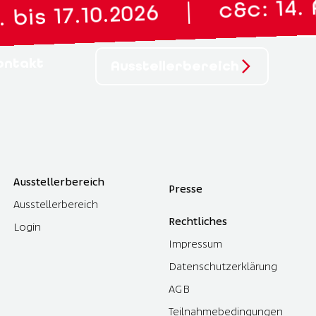
c&c: 14. A
|
is 17.10.2026
ontakt
Ausstellerbereich
Ausstellerbereich
Presse
Ausstellerbereich
Rechtliches
Login
Impressum
Datenschutzerklärung
AGB
Teilnahmebedingungen