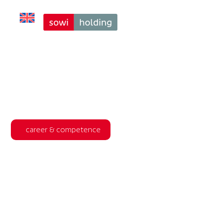
Pre Opening der 
career & 
competence 2026: 
Die Rache des 
Analogen
career & competence