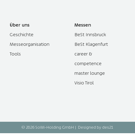
Über uns
Messen
Geschichte
BeSt Innsbruck
Messeorganisation
BeSt Klagenfurt
Tools
career &
competence
master lounge
Visio Tirol
© 2026 SoWi-Holding GmbH |
Designed by des21