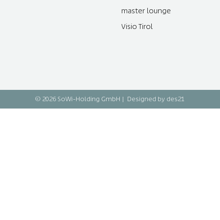
master lounge
Visio Tirol
© 2026 SoWi-Holding GmbH |
Designed by des21