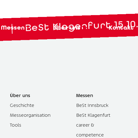
BeSt Klagenfurt 15.10. bi
|
Messen
Über uns
Kontakt
Über uns
Messen
Geschichte
BeSt Innsbruck
Messeorganisation
BeSt Klagenfurt
Tools
career &
competence