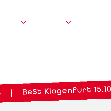
Messen
Über uns
Kontakt
BeSt Klagenfurt 15.10. b
|