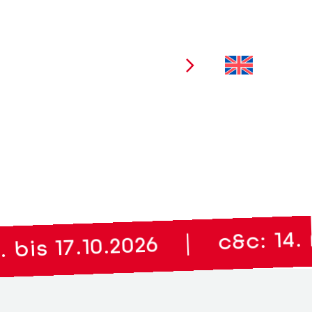
Ausstellerbereich
c&c: 14. A
|
is 17.10.2026