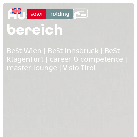
Aussteller­
bereich
BeSt Wien | BeSt Innsbruck | BeSt
Klagenfurt | career & competence |
master lounge | Visio Tirol