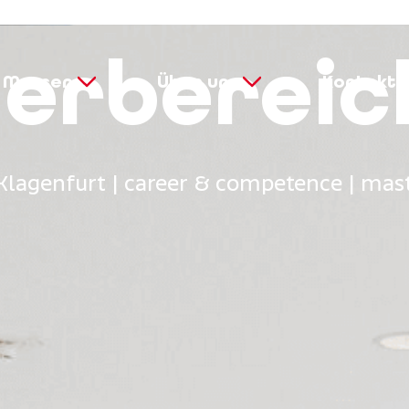
ler­bereic
Messen
Über uns
Kontakt
 Klagenfurt | career & competence | mas