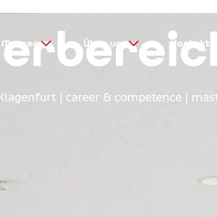
ler­bereic
Messen
Über uns
Kontakt
 Klagenfurt | career & competence | mas