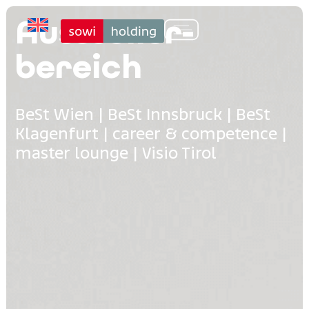
Aussteller­
bereich
BeSt Wien | BeSt Innsbruck | BeSt
Klagenfurt | career & competence |
master lounge | Visio Tirol