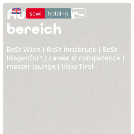
Aussteller­
bereich
BeSt Wien | BeSt Innsbruck | BeSt
Klagenfurt | career & competence |
master lounge | Visio Tirol